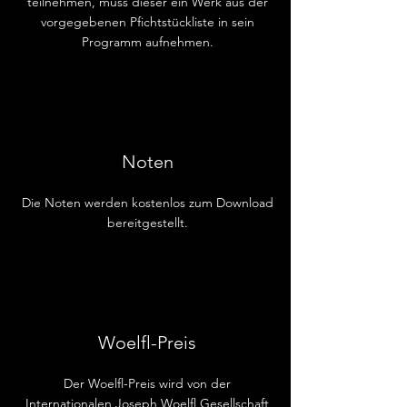
teilnehmen, muss dieser ein Werk aus der
vorgegebenen Pfichtstückliste in sein
Programm aufnehmen.
Noten
Die Noten werden kostenlos zum Download
bereitgestellt.
Woelfl-Preis
Der Woelfl-Preis wird von der
Internationalen Joseph Woelfl Gesellschaft